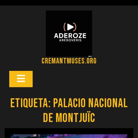
Saltar
al
contenido
cremantmuses.org
Botón
Abrir
Etiqueta:
palacio nacional
de montjuïc