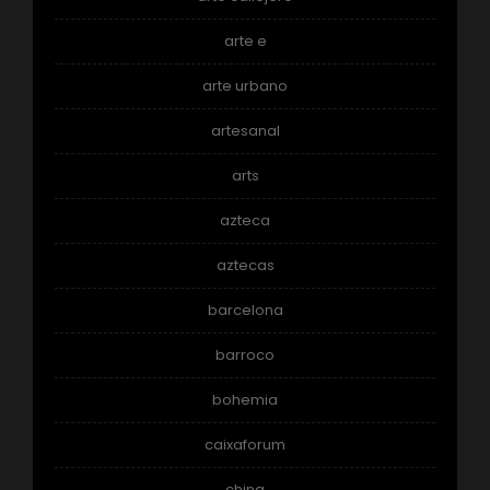
arte e
arte urbano
artesanal
arts
azteca
aztecas
barcelona
barroco
bohemia
caixaforum
china