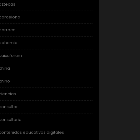
aztecas
barcelona
barroco
bohemia
caixaforum
china
chino
ciencias
consultor
consultoria
contenidos educativos digitales