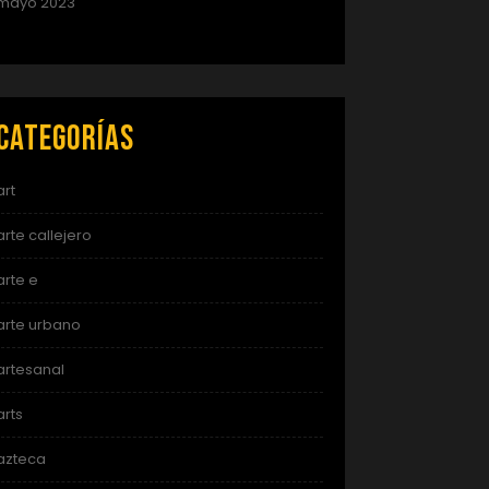
mayo 2023
Categorías
art
arte callejero
arte e
arte urbano
artesanal
arts
azteca