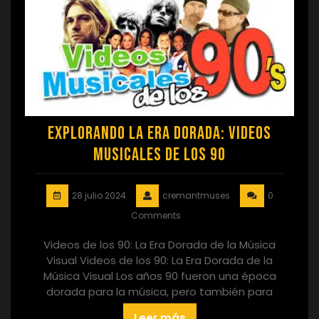
Explorando la Era Dorada: Videos
Musicales de los 90
28 julio 2024
cremantmuses
0
Comments
Videos de los 90: La Era Dorada de la Música
Visual Videos de los 90: La Era Dorada de la
Música Visual Los años 90 fueron una época
dorada para la música, pero también para
Leer más