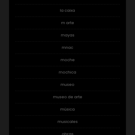
la caixa
m arte
mayas
mnac
moche
mochica
museo
museo de arte
música
musicales
obras