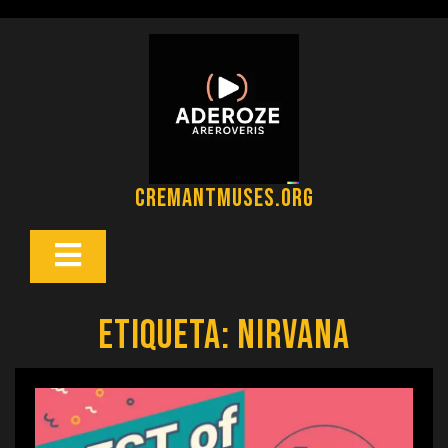
Saltar
al
contenido
cremantmuses.org
Botón
Abrir
Etiqueta:
nirvana