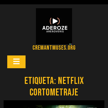
Saltar
al
contenido
cremantmuses.org
Botón
Abrir
Etiqueta:
netflix
cortometraje