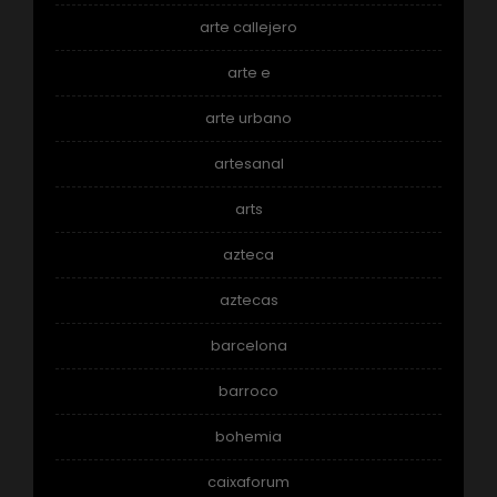
arte callejero
arte e
arte urbano
artesanal
arts
azteca
aztecas
barcelona
barroco
bohemia
caixaforum