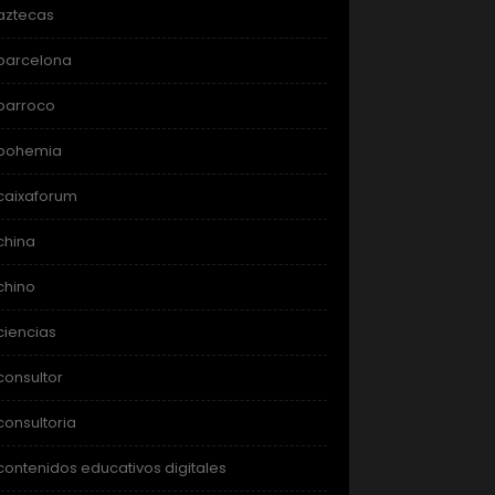
aztecas
barcelona
barroco
bohemia
caixaforum
china
chino
ciencias
consultor
consultoria
contenidos educativos digitales