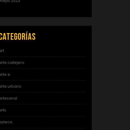
mayo 2023
Categorías
art
arte callejero
arte e
arte urbano
artesanal
arts
azteca