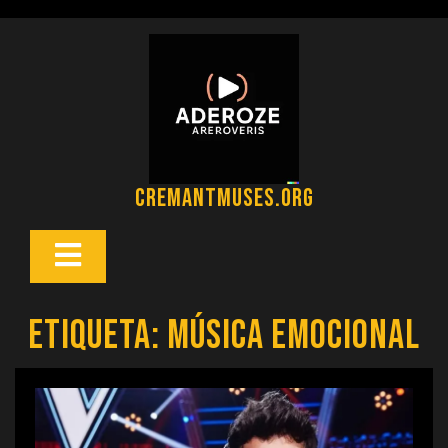
Saltar
al
contenido
cremantmuses.org
Botón
Abrir
Etiqueta:
música emocional