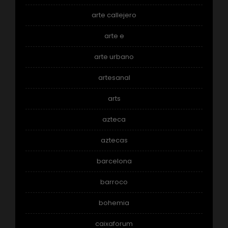
arte callejero
arte e
arte urbano
artesanal
arts
azteca
aztecas
barcelona
barroco
bohemia
caixaforum