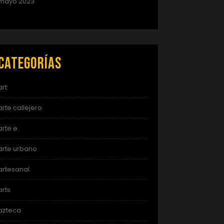
mayo 2023
Categorías
art
arte callejero
arte e
arte urbano
artesanal
arts
azteca