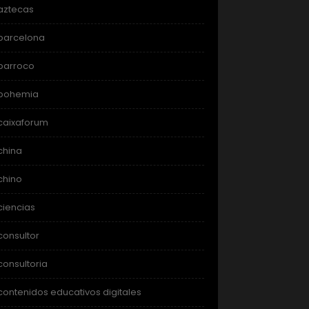
aztecas
barcelona
barroco
bohemia
caixaforum
china
chino
ciencias
consultor
consultoria
contenidos educativos digitales