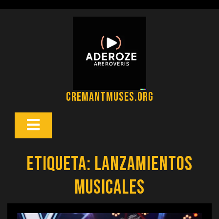
Saltar
al
contenido
cremantmuses.org
Botón
Abrir
Etiqueta:
lanzamientos
musicales