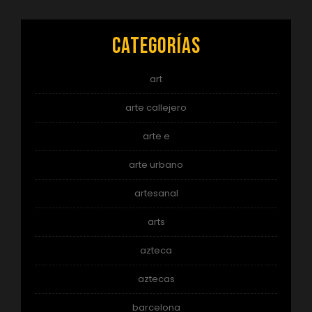
Categorías
art
arte callejero
arte e
arte urbano
artesanal
arts
azteca
aztecas
barcelona