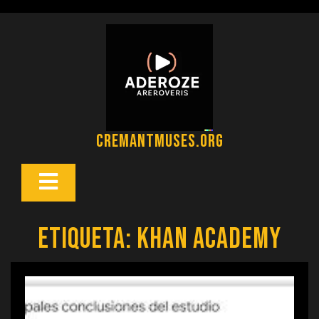
Saltar
al
contenido
cremantmuses.org
Botón
Abrir
Etiqueta:
khan academy