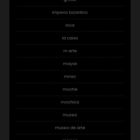
imperio bizantino
inca
la caixa
m arte
mayas
mnac
moche
mochica
museo
museo de arte