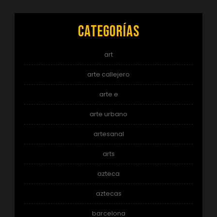
Categorías
art
arte callejero
arte e
arte urbano
artesanal
arts
azteca
aztecas
barcelona