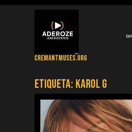
Saltar
al
contenido
QU
cremantmuses.org
Etiqueta:
karol g