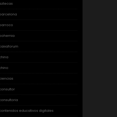
aztecas
barcelona
barroco
bohemia
caixaforum
china
chino
ciencias
consultor
consultoria
contenidos educativos digitales