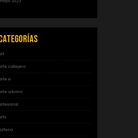
mayo 2023
Categorías
art
arte callejero
arte e
arte urbano
artesanal
arts
azteca