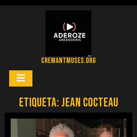
Saltar
al
contenido
cremantmuses.org
Botón
Abrir
Etiqueta:
jean cocteau