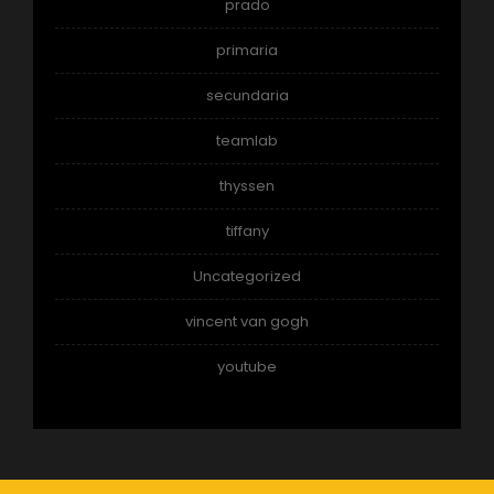
prado
primaria
secundaria
teamlab
thyssen
tiffany
Uncategorized
vincent van gogh
youtube