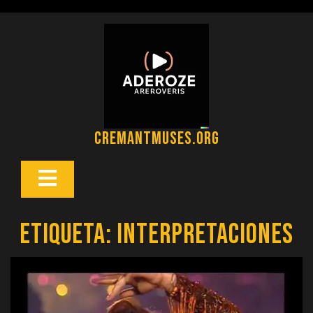
Saltar
al
contenido
cremantmuses.org
Botón
Abrir
Etiqueta:
interpretaciones