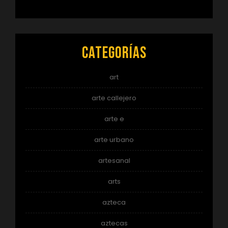
Categorías
art
arte callejero
arte e
arte urbano
artesanal
arts
azteca
aztecas