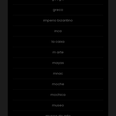
greco
imperio bizantino
inca
la caixa
m arte
mayas
mnac
moche
mochica
museo
museo de arte