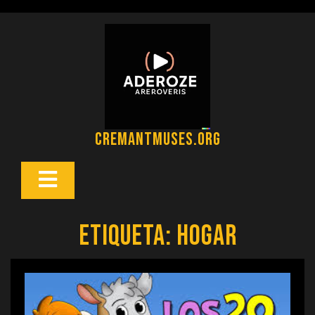
Saltar
al
contenido
cremantmuses.org
Botón
Abrir
Etiqueta:
hogar