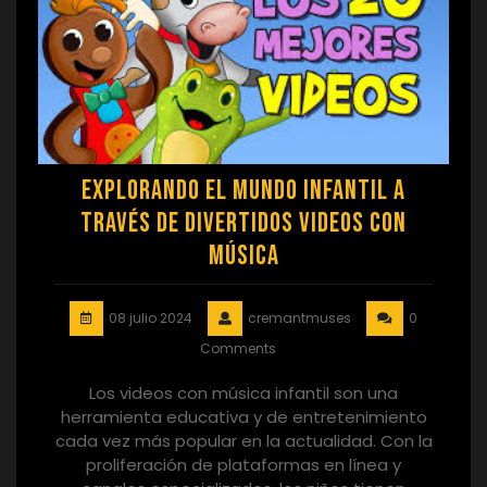
Explorando el Mundo Infantil a
través de Divertidos Videos con
Música
08 julio 2024
cremantmuses
0
Comments
Los videos con música infantil son una
herramienta educativa y de entretenimiento
cada vez más popular en la actualidad. Con la
proliferación de plataformas en línea y