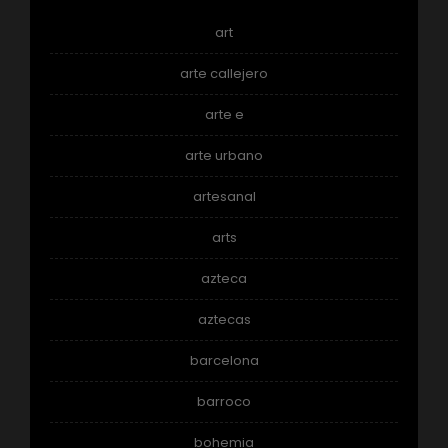
art
arte callejero
arte e
arte urbano
artesanal
arts
azteca
aztecas
barcelona
barroco
bohemia