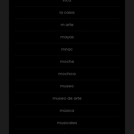
inca
la caixa
m arte
mayas
mnac
moche
mochica
museo
museo de arte
música
musicales