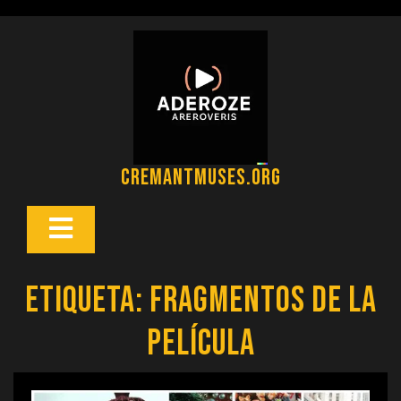
Saltar
al
contenido
cremantmuses.org
Botón
Abrir
Etiqueta:
fragmentos de la
película