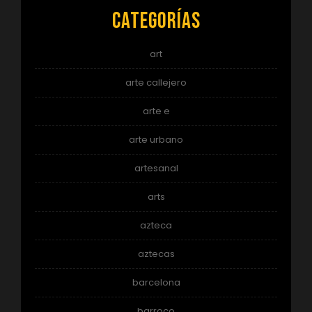
Categorías
art
arte callejero
arte e
arte urbano
artesanal
arts
azteca
aztecas
barcelona
barroco