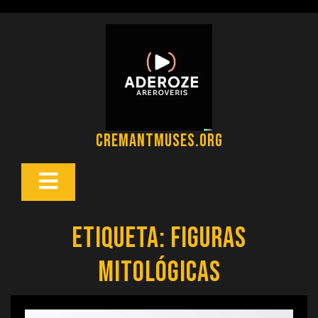
Saltar
al
contenido
cremantmuses.org
Botón
Abrir
Etiqueta:
figuras
mitológicas