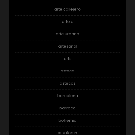
arte callejero
arte e
arte urbano
artesanal
arts
azteca
aztecas
barcelona
barroco
bohemia
caixaforum