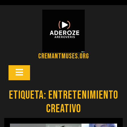
Saltar
al
contenido
cremantmuses.org
Botón
Abrir
Etiqueta:
entretenimiento
creativo