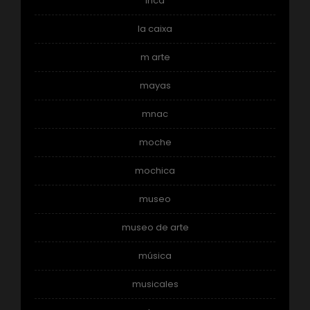
inca
la caixa
m arte
mayas
mnac
moche
mochica
museo
museo de arte
música
musicales