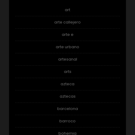
art
arte callejero
arte e
arte urbano
artesanal
arts
azteca
aztecas
barcelona
barroco
bohemia