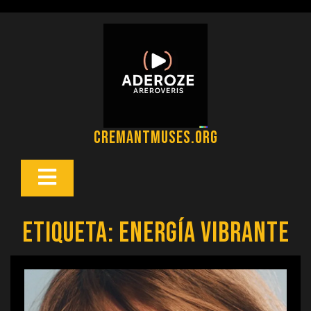
Saltar
al
contenido
cremantmuses.org
Botón
Abrir
Etiqueta:
energía vibrante