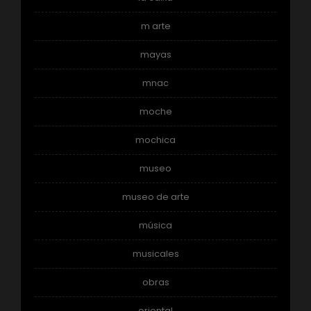
m arte
mayas
mnac
moche
mochica
museo
museo de arte
música
musicales
obras
oriental