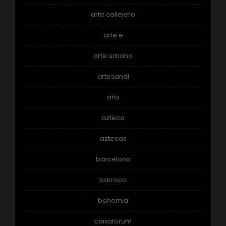
arte callejero
arte e
arte urbano
artesanal
arts
azteca
aztecas
barcelona
barroco
bohemia
caixaforum