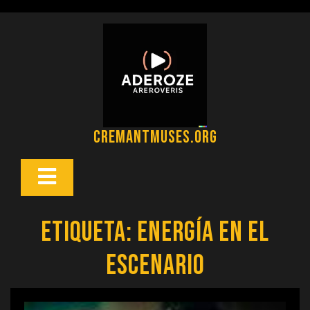
Saltar
al
contenido
cremantmuses.org
Botón
Abrir
Etiqueta:
energía en el
escenario