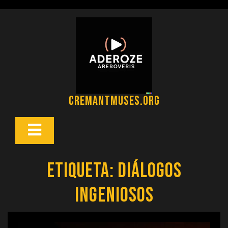
Saltar
al
contenido
cremantmuses.org
Botón
Abrir
Etiqueta:
diálogos
ingeniosos