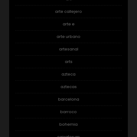
arte callejero
arte e
arte urbano
artesanal
arts
azteca
aztecas
barcelona
barroco
bohemia
caixaforum