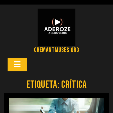
Saltar
al
contenido
cremantmuses.org
Botón
Abrir
Etiqueta:
crítica