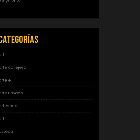
mayo 2023
Categorías
art
arte callejero
arte e
arte urbano
artesanal
arts
azteca