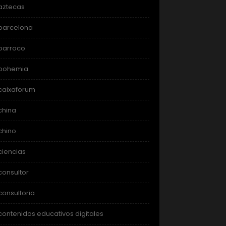
aztecas
barcelona
barroco
bohemia
caixaforum
china
chino
ciencias
consultor
consultoria
contenidos educativos digitales