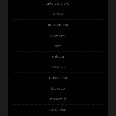
arte callejero
arte e
arte urbano
artesanal
arts
azteca
aztecas
barcelona
barroco
bohemia
caixaforum