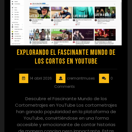
Explorando el Fascinante Mundo de
los Cortos en YouTube
14 abril 2026
cremantmuses
0
Comments
Descubre el Fascinante Mundo de los
Cortometrajes en YouTube Los cortometrajes
han ganado popularidad en la plataforma de
YouTube, convirtiéndose en una forma
accesible y emocionante de contar historias
de manera concisa pero impactante. Estas