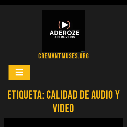
Saltar
al
contenido
cremantmuses.org
Botón
Abrir
Etiqueta:
calidad de audio y
video