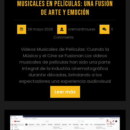
Musicales en Películas: Una Fusión
de Arte y Emoción
29 mayo 2026
cremantmuses
0
Comments
Videos Musicales de Películas: Cuando la
Música y el Cine se Fusionan Los videos
musicales de películas han sido una parte
integral de la industria cinematográfica
durante décadas, brindando a los
espectadores una experiencia audiovisual
Leer más