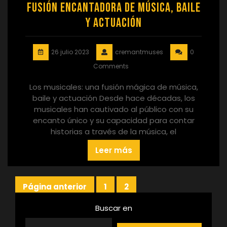
Fusión Encantadora de Música, Baile
y Actuación
26 julio 2023
cremantmuses
0
Comments
Los musicales: una fusión mágica de música,
baile y actuación Desde hace décadas, los
musicales han cautivado al público con su
encanto único y su capacidad para contar
historias a través de la música, el
Leer más
Paginación
Página anterior
1
2
Página
Página
de
Buscar en