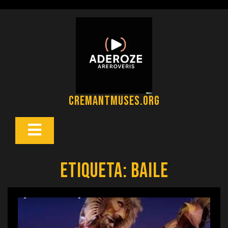
Saltar
al
contenido
cremantmuses.org
Botón
Abrir
Etiqueta:
baile