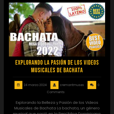
Explorando la Pasión de los Videos
Musicales de Bachata
24 marzo 2024
cremantmuses
0
Comments
Explorando la Belleza y Pasión de los Videos
Musicales de Bachata La bachata, un género
musical que nació en la República Dominicana,