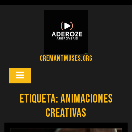
Saltar
al
contenido
cremantmuses.org
Botón
Abrir
Etiqueta:
animaciones
creativas