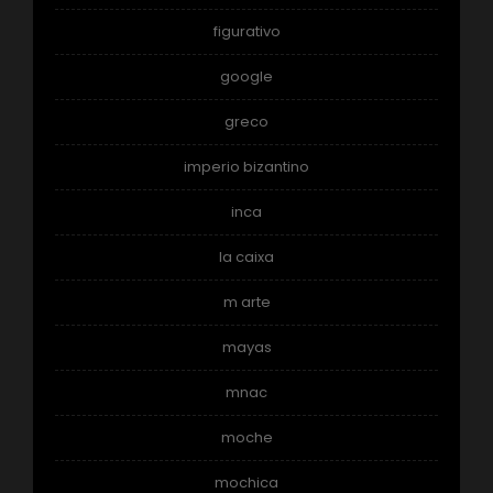
figurativo
google
greco
imperio bizantino
inca
la caixa
m arte
mayas
mnac
moche
mochica