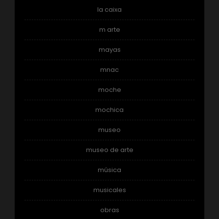
la caixa
m arte
mayas
mnac
moche
mochica
museo
museo de arte
música
musicales
obras