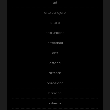
art
arte callejero
arte e
arte urbano
artesanal
arts
azteca
aztecas
barcelona
barroco
bohemia