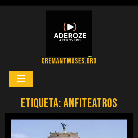
Saltar
al
contenido
cremantmuses.org
Botón
Abrir
Etiqueta:
anfiteatros