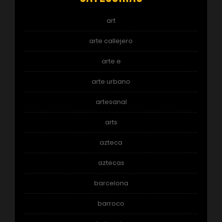
art
arte callejero
arte e
arte urbano
artesanal
arts
azteca
aztecas
barcelona
barroco