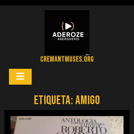
Saltar
al
contenido
cremantmuses.org
Botón
Abrir
Etiqueta:
amigo