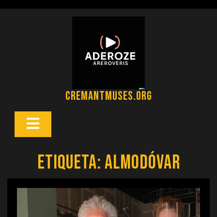
Saltar
al
contenido
cremantmuses.org
Botón
Abrir
Etiqueta:
almodóvar