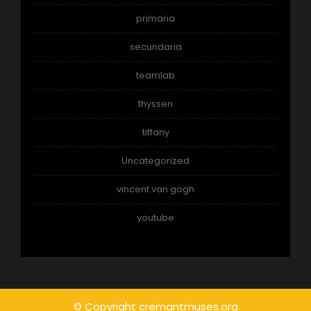
primaria
secundaria
teamlab
thyssen
tiffany
Uncategorized
vincent van gogh
youtube
© Copyright cremantmuses.org