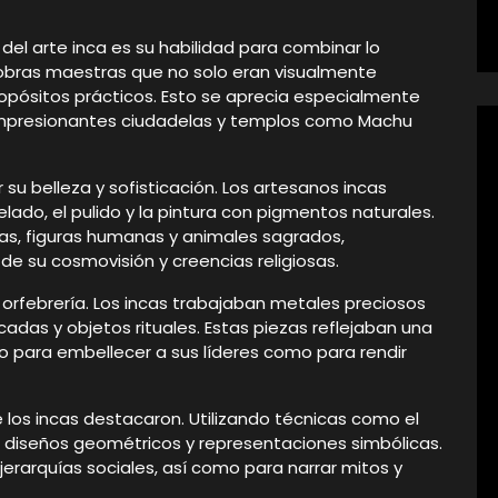
el arte inca es su habilidad para combinar lo
n obras maestras que no solo eran visualmente
pósitos prácticos. Esto se aprecia especialmente
e impresionantes ciudadelas y templos como Machu
su belleza y sofisticación. Los artesanos incas
do, el pulido y la pintura con pigmentos naturales.
as, figuras humanas y animales sagrados,
e su cosmovisión y creencias religiosas.
 orfebrería. Los incas trabajaban metales preciosos
ncadas y objetos rituales. Estas piezas reflejaban una
to para embellecer a sus líderes como para rendir
ue los incas destacaron. Utilizando técnicas como el
on diseños geométricos y representaciones simbólicas.
jerarquías sociales, así como para narrar mitos y