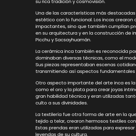
su rica tradición y cosmovisión.
Una de las características más destacadas d
estético con lo funcional. Los incas crearo
impactantes, sino que también cumplían pro
en su arquitectura y en la construcción d
Picchu y Sacsayhuamán.
La cerámica inca también es reconocida por 
dominaban diversas técnicas, como el modela
Sus piezas representaban escenas cotidian
transmitiendo así aspectos fundamentales d
Otro aspecto importante del arte inca es la
como el oro y la plata para crear joyas intri
gran habilidad técnica y eran utilizadas tan
culto a sus divinidades.
La textilería fue otra forma de arte en la q
tejido a telar, crearon hermosos textiles c
Estas prendas eran utilizadas para expresar 
leyendas de su cultura.