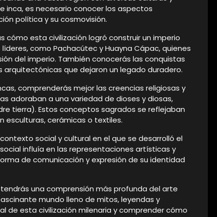
te inca, es necesario conocer los aspectos
ón política y su cosmovisión.
rás cómo esta civilización logró construir un imperio
s líderes, como Pachacútec y Huayna Cápac, quienes
ión del imperio. También conocerás las conquistas
bras arquitectónicas que dejaron un legado duradero.
incas, comprenderás mejor las creencias religiosas y
incas adoraban a una variedad de dioses y diosas,
re tierra). Estos conceptos sagrados se reflejaban
n esculturas, cerámicas o textiles.
contexto social y cultural en el que se desarrolló el
social influía en las representaciones artísticas y
 forma de comunicación y expresión de su identidad
o obtendrás una comprensión más profunda del arte
fascinante mundo lleno de mitos, leyendas y
ural de esta civilización milenaria y comprender cómo