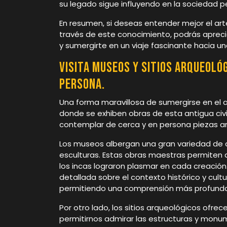
su legado sigue influyendo en la sociedad p
En resumen, si deseas entender mejor el arte 
través de este conocimiento, podrás aprec
y sumergirte en un viaje fascinante hacia una
Visita museos y sitios arqueológ
persona.
Una forma maravillosa de sumergirse en el a
donde se exhiben obras de esta antigua civil
contemplar de cerca y en persona piezas art
Los museos albergan una gran variedad de ar
esculturas. Estas obras maestras permiten ap
los incas lograron plasmar en cada creació
detallada sobre el contexto histórico y cult
permitiendo una comprensión más profunda 
Por otro lado, los sitios arqueológicos ofr
permitirnos admirar las estructuras y monum