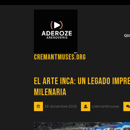
Saltar
al
contenido
QU
cremantmuses.org
El Arte Inca: Un Legado Imp
Milenaria
28 diciembre 2023
cremantmuses