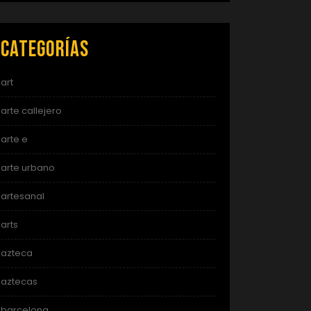
Categorías
art
arte callejero
arte e
arte urbano
artesanal
arts
azteca
aztecas
barcelona