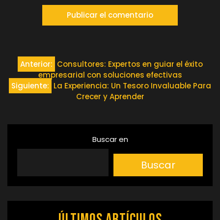
Navegación
Anterior:
Consultores: Expertos en guiar el éxito
empresarial con soluciones efectivas
de
Siguiente:
La Experiencia: Un Tesoro Invaluable Para
Crecer y Aprender
entradas
Buscar en
Buscar
Últimos artículos