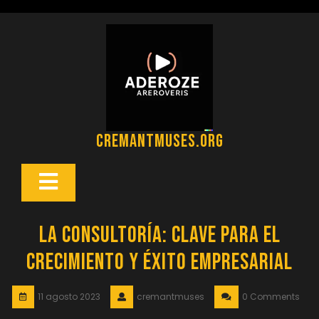
Saltar
al
contenido
cremantmuses.org
Botón
Abrir
La consultoría: clave para el
crecimiento y éxito empresarial
11 agosto 2023
cremantmuses
0 Comments