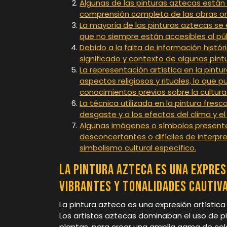
Algunas de las pinturas aztecas están
comprensión completa de las obras ori
La mayoría de las pinturas aztecas se 
que no siempre están accesibles al púb
Debido a la falta de información histór
significado y contexto de algunas pint
La representación artística en la pint
aspectos religiosos y rituales, lo que 
conocimientos previos sobre la cultura
La técnica utilizada en la pintura fres
desgaste y a los efectos del clima y el
Algunas imágenes o símbolos presente
desconcertantes o difíciles de interpre
simbolismo cultural específico.
La pintura azteca es una expres
vibrantes y tonalidades cautiv
La pintura azteca es una expresión artística
Los artistas aztecas dominaban el uso de p
plantas, para crear una amplia gama de color