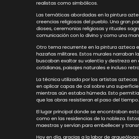
realistas como simbólicos.
Las temáticas abordadas en la pintura aztec
creencias religiosas del pueblo. Una gran p
dioses, ceremonias religiosas y rituales sa
comunicación con lo divino y como una maner
Otro tema recurrente en la pintura azteca e
hazañas militares. Estos murales narraban l
buscaban exaltar su valentía y destreza 
cotidianas, paisajes naturales e incluso ret
La técnica utilizada por los artistas aztecas
en aplicar capas de cal sobre una superficie
mientras aún estaba húmeda. Esto permitía 
que las obras resistieran el paso del tiempo.
El lugar principal donde se encontraban est
como en las residencias de la nobleza. Est
maestras y servían para embellecer y trans
Hoy en día, gracias a la labor de arqueólog