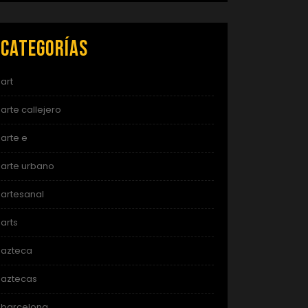
Categorías
art
arte callejero
arte e
arte urbano
artesanal
arts
azteca
aztecas
barcelona