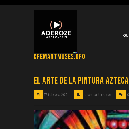
Saltar
al
contenido
QU
cremantmuses.org
El Arte de la Pintura Aztec
17 febrero 2024
cremantmuses