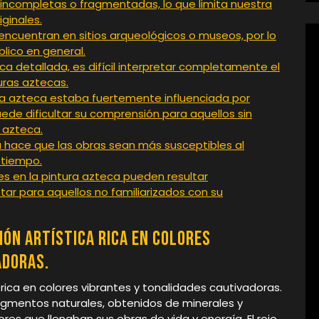
 incompletas o fragmentadas, lo que limita nuestra
ginales.
encuentran en sitios arqueológicos o museos, por lo
lico en general.
ica detallada, es difícil interpretar completamente el
uras aztecas.
ura azteca estaba fuertemente influenciada por
puede dificultar su comprensión para aquellos sin
 azteca.
ca hace que las obras sean más susceptibles al
 tiempo.
s en la pintura azteca pueden resultar
tar para aquellos no familiarizados con su
ión artística rica en colores
adoras.
 rica en colores vibrantes y tonalidades cautivadoras.
igmentos naturales, obtenidos de minerales y
es que llenaban sus obras de vida y energía. El rojo