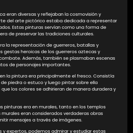
a eran diversas y reflejaban la cosmovisión y
arte del arte pictórico estaba dedicada a representar
grados. Estas pinturas servían como una forma de
a de preservar las tradiciones culturales.
ra la representación de guerreros, batallas y
as gestas heroicas de los guerreros aztecas y
en combate. Además, también se plasmaban escenas
ratos de personajes importantes.
 en la pintura era principalmente el fresco. Consistía
 de piedra o estuco y luego pintar sobre ella
que los colores se adhirieran de manera duradera y
as pinturas era en murales, tanto en los templos
os murales eran considerados verdaderas obras
mitir mensajes a través de imágenes.
os y expertos, podemos admirar y estudiar estas