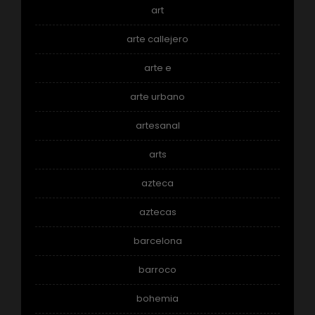
art
arte callejero
arte e
arte urbano
artesanal
arts
azteca
aztecas
barcelona
barroco
bohemia