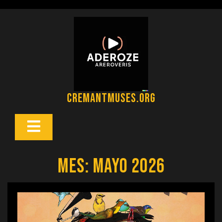
Saltar
al
contenido
cremantmuses.org
Botón
Abrir
Mes:
mayo 2026