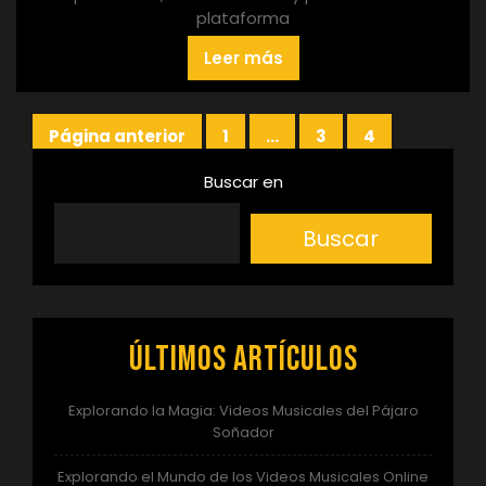
plataforma
Leer más
Paginación
Página anterior
1
…
3
4
Página
Página
Página
de
Buscar en
entradas
Buscar
Últimos artículos
Explorando la Magia: Videos Musicales del Pájaro
Soñador
Explorando el Mundo de los Videos Musicales Online