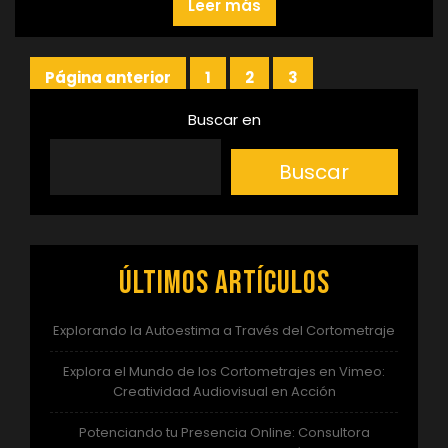
Leer más
Paginación
Página anterior
1
2
3
Página
Página
Página
de
Buscar en
entradas
Buscar
Últimos artículos
Explorando la Autoestima a Través del Cortometraje
Explora el Mundo de los Cortometrajes en Vimeo:
Creatividad Audiovisual en Acción
Potenciando tu Presencia Online: Consultora