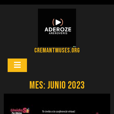
Saltar
al
contenido
cremantmuses.org
Botón
Abrir
Mes:
junio 2023