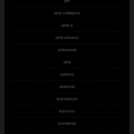
art
arte callejero
arte e
arte urbano
artesanal
arts
azteca
aztecas
barcelona
barroco
bohemia