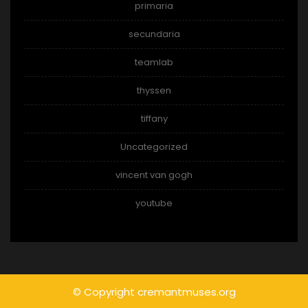
primaria
secundaria
teamlab
thyssen
tiffany
Uncategorized
vincent van gogh
youtube
© Copyright cremantmuses.org