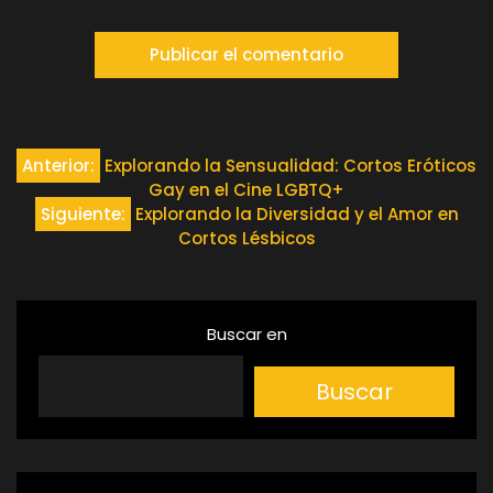
Navegación
Anterior:
Explorando la Sensualidad: Cortos Eróticos
Gay en el Cine LGBTQ+
de
Siguiente:
Explorando la Diversidad y el Amor en
Cortos Lésbicos
entradas
Buscar en
Buscar