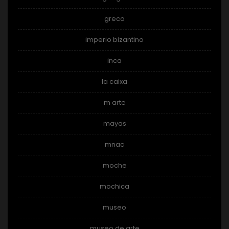
greco
imperio bizantino
inca
la caixa
m arte
mayas
mnac
moche
mochica
museo
museo de arte