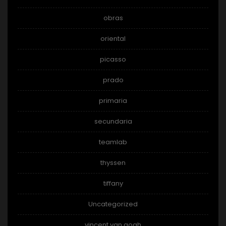
obras
oriental
picasso
prado
primaria
secundaria
teamlab
thyssen
tiffany
Uncategorized
vincent van gogh