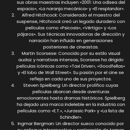
sus obras maestras incluyen «2001: Una odisea del
espacio», «La naranja mecánica» y «El resplandor».
Alfred Hitchcock: Considerado el maestro del
suspense, Hitchcock creó un legado duradero con
películas como «Psicosis», «Vértigo» y «Los
pájaros». Sus técnicas innovadoras de dirección y
narración han influido en generaciones
posteriores de cineastas.
Martin Scorsese: Conocido por su estilo visual
audaz y narrativas intensas, Scorsese ha dirigido
películas icónicas como «Taxi Driver», «Goodfellas»
y «El lobo de Wall Street». Su pasión por el cine se
refleja en cada uno de sus proyectos.
Steven Spielberg: Un director prolífico cuyas
películas abarcan desde aventuras
emocionantes hasta dramas históricos. Spielberg
ha dejado una marca indeleble en la industria con
películas como «E.T.», «Jurassic Park» y «La lista de
Schindler».
Ingmar Bergman: Un director sueco conocido por
su enfoque introspectivo y exploración de temas