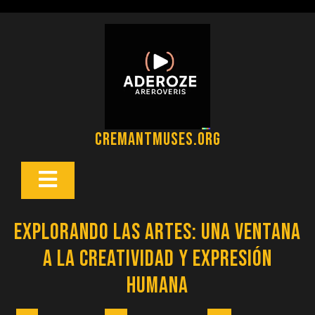
Saltar
al
contenido
cremantmuses.org
Botón
Abrir
Explorando las artes: una ventana
a la creatividad y expresión
humana