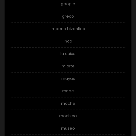
google
greco
imperio bizantino
inca
la caixa
m arte
mayas
mnac
moche
mochica
museo