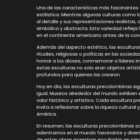
Una de las características más fascinantes 
estilística. Mientras algunas culturas como
al detalle y sus representaciones realistas,
simbólica y abstracta. Esta variedad refleja 
en el continente americano antes de la con
Además del aspecto estético, las escultur
rituales, religiosas o políticas en las soci
honrar a los dioses, conmemorar a líderes i
estas esculturas no solo eran objetos artíst
profundos para quienes las crearon.
Hoy en día, las esculturas precolombinas si
igual. Museos alrededor del mundo exhiben e
valor histórico y artístico. Cada escultura
invita a reflexionar sobre la riqueza cultural 
América.
En resumen, las esculturas precolombinas s
adentrarnos en el mundo fascinante y divers
de estas obras maestras esculpidas en piedr