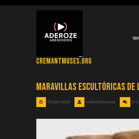
Saltar
al
contenido
QU
cremantmuses.org
Maravillas Escultóricas de 
01 julio 2024
cremantmuses
0 