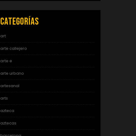
Categorías
art
arte callejero
arte e
arte urbano
artesanal
arts
azteca
aztecas
barcelona