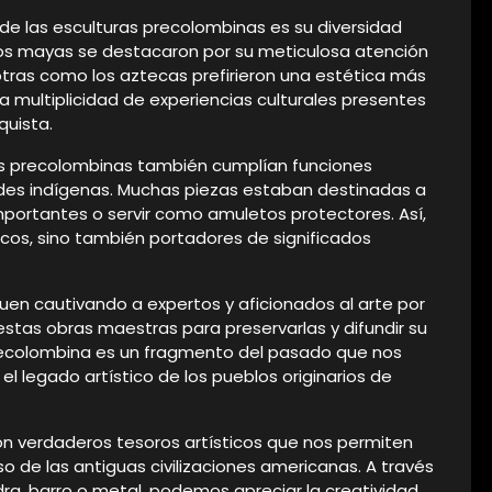
de las esculturas precolombinas es su diversidad
 los mayas se destacaron por su meticulosa atención
 otras como los aztecas prefirieron una estética más
la multiplicidad de experiencias culturales presentes
quista.
as precolombinas también cumplían funciones
edades indígenas. Muchas piezas estaban destinadas a
mportantes o servir como amuletos protectores. Así,
icos, sino también portadores de significados
guen cautivando a expertos y aficionados al arte por
stas obras maestras para preservarlas y difundir su
 precolombina es un fragmento del pasado que nos
y el legado artístico de los pueblos originarios de
on verdaderos tesoros artísticos que nos permiten
o de las antiguas civilizaciones americanas. A través
a, barro o metal, podemos apreciar la creatividad,